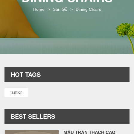
i
o
Home
>
Sàn Gỗ
>
Dining Chairs
n
HOT TAGS
fashion
BEST SELLERS
MẪU TRẦN THẠCH CAO