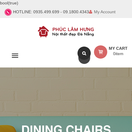
bool(true)
HOTLINE:
0935.499.699 - 09.1800.4343
My Account
MY CART
0
item
T
o
g
g
l
e
n
a
v
i
g
a
DINING CHAIRS
t