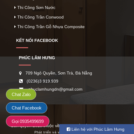
Thi Công Sơn Nước
Thi Công Trần Conwood
Thi Công Trần Gỗ Nhựa Composite
KẾT NỐI FACEBOOK
PHÚC LÂM HƯNG
709 Ngô Quyền, Sơn Trà, Đà Nẵng
(0236)3 919.939
phuclamhungdn@gmail.com
Chat Zalo
Chat Facebook
Gọi 0935499699
Bản quyền 2018 thuộc về công ty cổ phần Phúc Lâm Hưng
Liên hệ với Phúc Lâm Hưng
Phát triển và vận hành bởi
HAP Navis