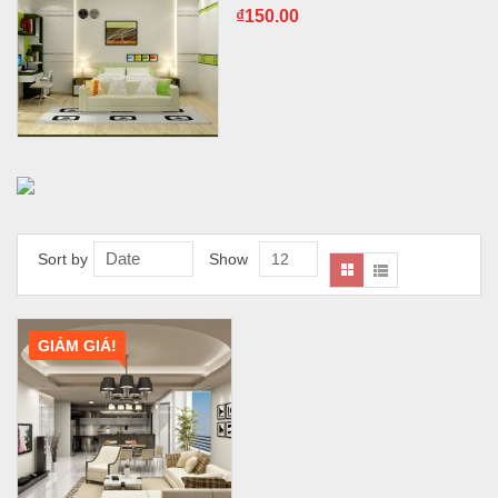
₫
150.00
Date
Sort by
Show
12
GIẢM GIÁ!