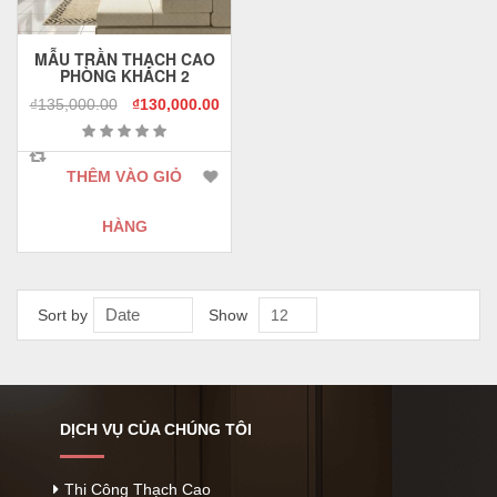
MẪU TRẦN THẠCH CAO
PHÒNG KHÁCH 2
₫
135,000.00
₫
130,000.00
THÊM VÀO GIỎ
HÀNG
Date
Sort by
Show
12
DỊCH VỤ CỦA CHÚNG TÔI
Thi Công Thạch Cao