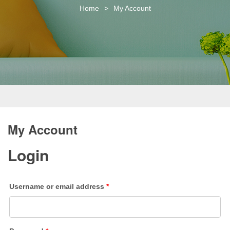
o
Home
>
My Account
n
My Account
Login
Username or email address
*