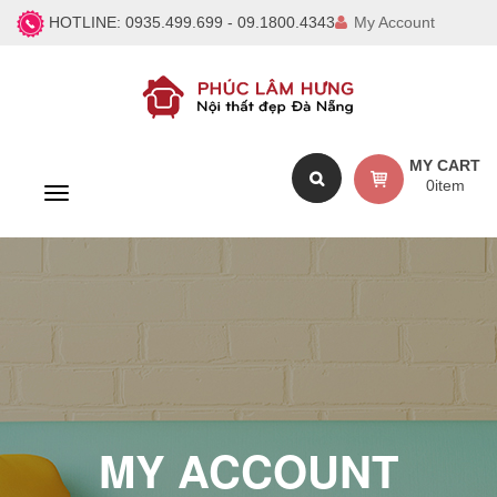
HOTLINE:
0935.499.699 - 09.1800.4343
My Account
MY CART
0
item
T
o
g
g
l
e
n
a
v
i
g
a
MY ACCOUNT
t
i