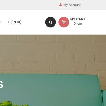
My Account
MY CART
C
LIÊN HỆ
0
item
S