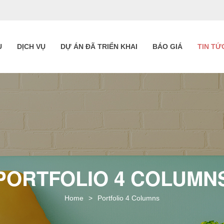
U
DỊCH VỤ
DỰ ÁN ĐÃ TRIỂN KHAI
BÁO GIÁ
TIN TỨ
PORTFOLIO 4 COLUMN
Home
>
Portfolio 4 Columns