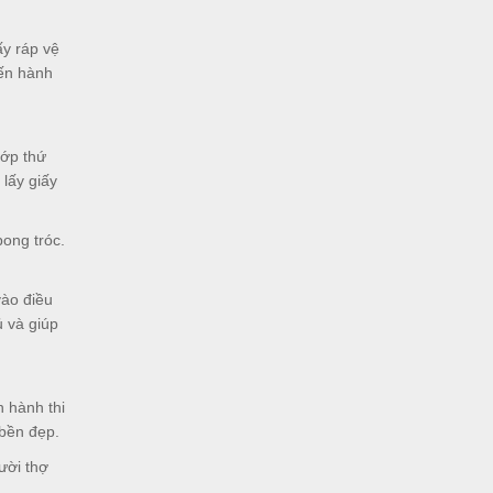
ấy ráp vệ
iến hành
lớp thứ
 lấy giấy
bong tróc.
vào điều
ủ và giúp
n hành thi
 bền đẹp.
ười thợ