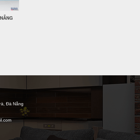
 NẴNG
rà, Đà Nẵng
l.com