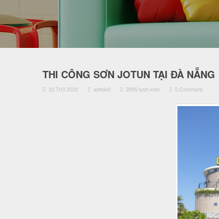
THI CÔNG SƠN JOTUN TẠI ĐÀ NẴNG
10 Th3 2020
admin0
2895 lượt xem
0 Comment