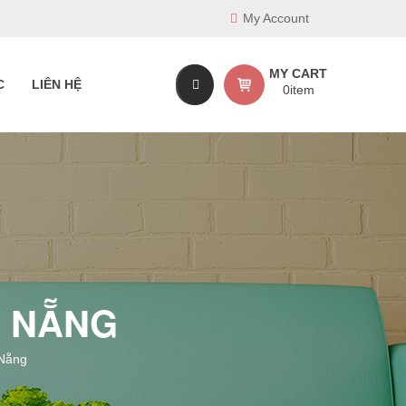
My Account
MY CART
C
LIÊN HỆ
0
item
À NẴNG
 Nẵng