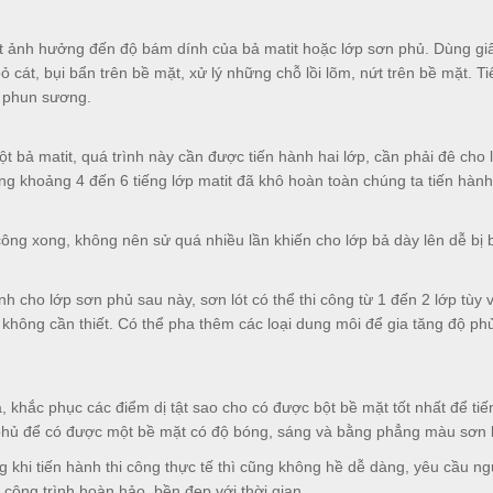
ất ảnh hưởng đến độ bám dính của bả matit hoặc lớp sơn phủ. Dùng gi
 cát, bụi bẩn trên bề mặt, xử lý những chỗ lồi lõm, nứt trên bề mặt. T
 phun sương.
ột bả matit, quá trình này cần được tiến hành hai lớp, cần phải đê cho 
ong khoảng 4 đến 6 tiếng lớp matit đã khô hoàn toàn chúng ta tiến hành
 công xong, không nên sử quá nhiều lần khiến cho lớp bả dày lên dễ bị 
h cho lớp sơn phủ sau này, sơn lót có thể thi công từ 1 đến 2 lớp tùy 
không cần thiết. Có thể pha thêm các loại dung môi để gia tăng độ ph
a, khắc phục các điểm dị tật sao cho có được bột bề mặt tốt nhất để tiế
n phủ để có được một bề mặt có độ bóng, sáng và bằng phẳng màu sơn
g khi tiến hành thi công thực tế thì cũng không hề dễ dàng, yêu cầu ng
 công trình hoàn hảo, bền đẹp với thời gian.