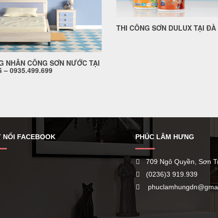
THI CÔNG SƠN DULUX TẠI ĐÀ
G NHÂN CÔNG SƠN NƯỚC TẠI
 – 0935.499.699
 NỐI FACEBOOK
PHÚC LÂM HƯNG
709 Ngô Quyền, Sơn T
(0236)3 919.939
phuclamhungdn@gmai