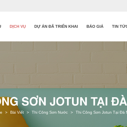
U
DỊCH VỤ
DỰ ÁN ĐÃ TRIỂN KHAI
BÁO GIÁ
TIN TỨ
ÔNG SƠN JOTUN TẠI Đ
e
>
Bài Viết
>
Thi Công Sơn Nước
>
Thi Công Sơn Jotun Tại Đà