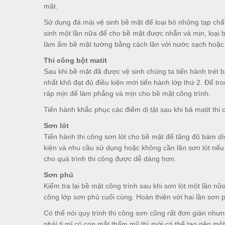
mặt.
Sử dụng đá mài vệ sinh bề mặt để loại bỏ những tạp ch
sinh một lần nữa để cho bề mặt được nhẵn và mịn, loại bỏ
làm ẩm bề mặt tường bằng cách lăn với nước sạch hoặc
Thi công bột matit
Sau khi bề mặt đã được vệ sinh chúng ta tiến hành trét b
nhất khô đạt đủ điều kiện mới tiến hành lớp thứ 2. Để tr
ráp mịn để làm phẳng và mịn cho bề mặt công trình.
Tiến hành khắc phục các điểm dị tật sau khi bả matit thi
Sơn lót
Tiến hành thi công sơn lót cho bề mặt để tăng độ bám dín
kiện và nhu cầu sử dụng hoặc không cần lăn sơn lót nếu 
cho quá trình thi công được dễ dàng hơn.
Sơn phủ
Kiểm tra lại bề mặt công trình sau khi sơn lót một lần nữ
công lớp sơn phủ cuối cùng. Hoàn thiện với hai lần sơ
Có thể nói quy trình thi công sơn cũng rất đơn giản nhưn
phải tỉ mỉ có con mắt thẩm mỹ thì mới có thể tạo nên một