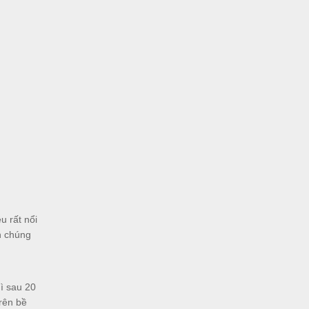
u rất nổi
n chúng
hì sau 20
trên bề