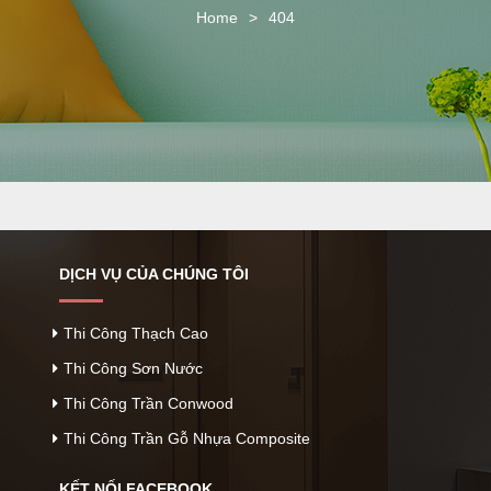
o
Home
>
404
n
DỊCH VỤ CỦA CHÚNG TÔI
Thi Công Thạch Cao
Thi Công Sơn Nước
Thi Công Trần Conwood
Thi Công Trần Gỗ Nhựa Composite
KẾT NỐI FACEBOOK