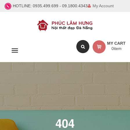
HOTLINE:
0935.499.699 - 09.1800.4343
My Account
MY CART
0
item
T
o
g
g
l
e
n
a
v
i
g
a
404
t
i