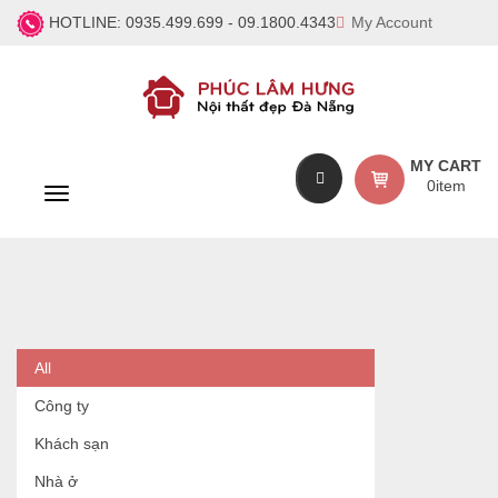
HOTLINE:
0935.499.699 - 09.1800.4343
My Account
MY CART
0
item
T
o
g
g
l
e
n
a
All
v
i
Công ty
g
a
Khách sạn
t
Nhà ở
i