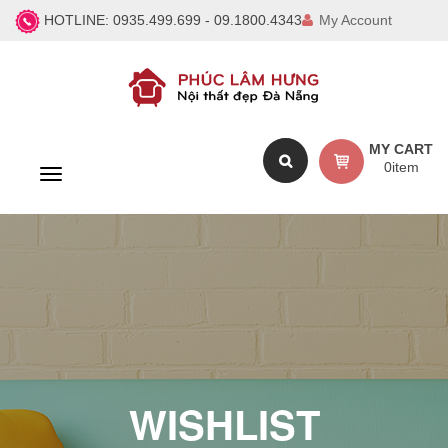
HOTLINE:
0935.499.699 - 09.1800.4343
My Account
MY CART
0
item
T
o
g
g
l
e
n
a
v
i
g
a
WISHLIST
t
i