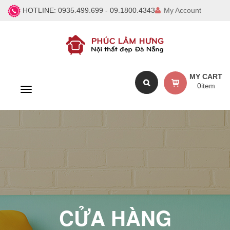
HOTLINE:
0935.499.699 - 09.1800.4343
My Account
MY CART
0
item
T
o
g
g
l
e
n
a
v
i
g
a
CỬA HÀNG
t
i