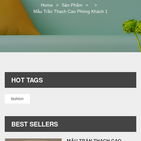
o
Home
>
Sản Phẩm
>
>
n
Mẫu Trần Thạch Cao Phòng Khách 1
HOT TAGS
fashion
BEST SELLERS
MẪU TRẦN THẠCH CAO