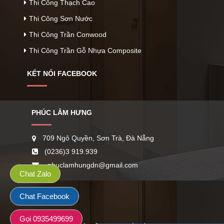
Thi Công Thạch Cao
Thi Công Sơn Nước
Thi Công Trần Conwood
Thi Công Trần Gỗ Nhựa Composite
KẾT NỐI FACEBOOK
PHÚC LÂM HƯNG
709 Ngô Quyền, Sơn Trà, Đà Nẵng
(0236)3 919.939
phuclamhungdn@gmail.com
Chat Zalo
Chat Facebook
Gọi 0935499699