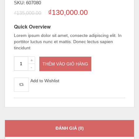
SKU:
607080
₫
130,000.00
₫
135,000.00
Quick Overview
Lorem ipsum dolor sit amet, consecte adipiscing elit. In
porttitor luctus nunc et mattis. Donec lectus sapien
tincidunt
Mẫu
THÊM VÀO GIỎ HÀNG
trần
thạch
cao
Add to Wishlist
phòng
khách
1
số
lượng
ĐÁNH GIÁ (0)