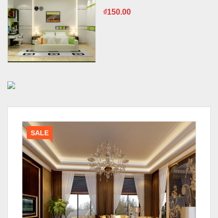
₫
150.00
SALE