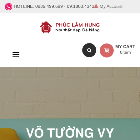
HOTLINE:
0935.499.699 - 09.1800.4343
My Account
MY CART
0
item
T
o
g
g
l
e
n
a
v
i
g
a
VÕ TƯỜNG VY
t
i