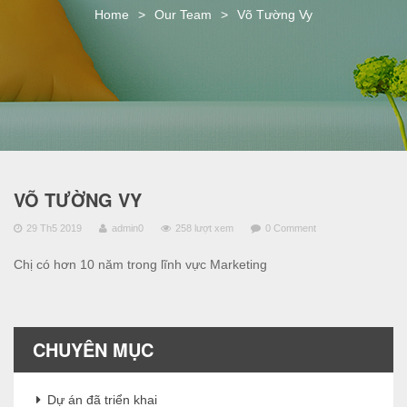
o
Home
>
Our Team
>
Võ Tường Vy
n
VÕ TƯỜNG VY
29 Th5 2019
admin0
258 lượt xem
0 Comment
Chị có hơn 10 năm trong lĩnh vực Marketing
CHUYÊN MỤC
Dự án đã triển khai