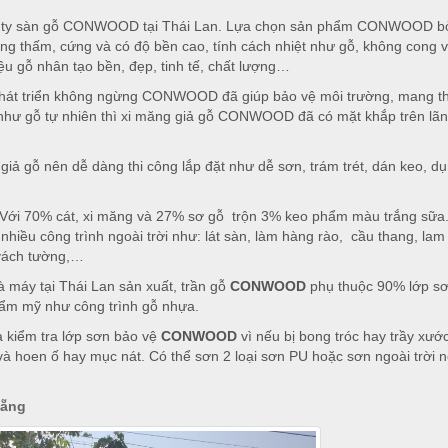
ng ty sàn gỗ CONWOOD tại Thái Lan. Lựa chọn sản phẩm CONWOOD bở
ng thấm, cứng và có độ bền cao, tính cách nhiệt như gỗ, không cong 
ệu gỗ nhân tạo bền, đẹp, tinh tế, chất lượng…
 phát triển không ngừng CONWOOD đã giúp bảo vệ môi trường, mang th
p như gỗ tự nhiên thì xi măng giả gỗ CONWOOD đã có mặt khắp trên lãn
ng giả gỗ nên dễ dàng thi công lắp đặt như dễ sơn, trám trét, dán keo, d
 Với 70% cát, xi măng và 27% sơ gỗ trộn 3% keo phẩm màu trắng sữa.
hiều công trình ngoài trời như: lát sàn, làm hàng rào, cầu thang, lam
 vách tường,…
 máy tại Thái Lan sản xuất, trần gỗ
CONWOOD
phụ thuộc 90% lớp sơ
hẩm mỹ như công trình gỗ nhựa.
à kiểm tra lớp sơn bảo vệ
CONWOOD
vì nếu bị bong tróc hay trầy xước
 hoen ố hay mục nát. Có thể sơn 2 loại sơn PU hoặc sơn ngoài trời nế
Nẵng