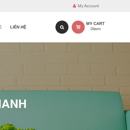
My Account
MY CART
C
LIÊN HỆ
0
item
HANH