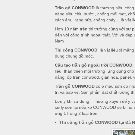
Trần gỗ CONWOOD
là thương hiệu cô
năng siêu chịu nước , chống mối mọt, chố
cách âm, rạng nứt, chống cháy… là vật li
Hơn 10 năm trên thị trường cùng với sự
đến với công trình ngoại thất. Với vẻ đẹ
Nam
Thi công CONWOOD
: là vật liệu xi mă
dụng chung đồ mộc.
Cấu tạo trần gỗ ngoài trời CONWOOD
:
liệu thân thiện môi trường ứng dụng cho n
nắng, ốp trần conwood, giàn hoa, panel,
Trần gỗ CONWOOD
có 6 màu sơn do nhà
trí và bảo vệ. Sản phẩm đạt chất lượng t
Lưu ý khi sử dụng : Thường xuyên để ý v
xử lý sơn lại nếu ko CONWOOD sẽ bị nở và
ứng 1 trong 2 loại trên.
Thi công trần gỗ CONWOOD tại Đà 