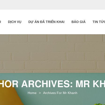
U
DỊCH VỤ
DỰ ÁN ĐÃ TRIỂN KHAI
BÁO GIÁ
TIN TỨ
HOR ARCHIVES: MR K
Home
>
Archives For Mr Khanh