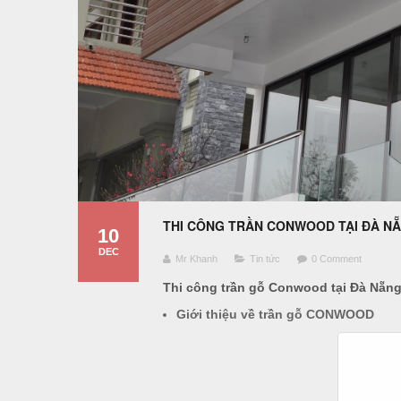
THI CÔNG TRẦN CONWOOD TẠI ĐÀ NẴN
10
DEC
Mr Khanh
Tin tức
0 Comment
Thi công trần gỗ Conwood tại Đà Nẵng
Giới thiệu về trần gỗ CONWOOD