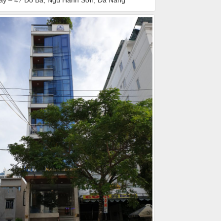
ay – 47 Đỗ Bá, Ngũ Hành Sơn, Đà Nẵng