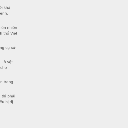
i khả
vênh,
iên nhiên
h thổ Việt
ụng cụ sử
 Là vật
 che
n trang
 thì phải
u bị dị